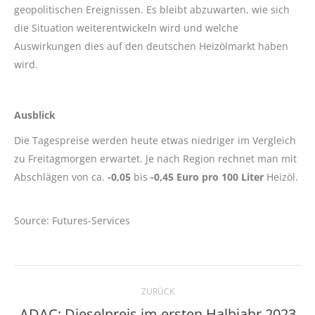
geopolitischen Ereignissen. Es bleibt abzuwarten, wie sich
die Situation weiterentwickeln wird und welche
Auswirkungen dies auf den deutschen Heizölmarkt haben
wird.
Ausblick
Die Tagespreise werden heute etwas niedriger im Vergleich
zu Freitagmorgen erwartet. Je nach Region rechnet man mit
Abschlägen von ca.
-0,05
bis
-0,45 Euro pro 100 Liter
Heizöl.
Source: Futures-Services
Kommentarnavigation
ZURÜCK
ADAC: Dieselpreis im ersten Halbjahr 2023