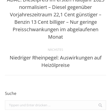
normalisiert – Diesel gegenüber
Vorjahreszeitraum 22,1 Cent günstiger –
Vorheriger
Benzin 13 Cent billiger – Nur geringe
Beitrag:
Preisschwankungen im abgelaufenen
Monat
NÄCHSTES
Niedriger Rheinpegel: Auswirkungen auf
Nächster
Heizölpreise
Beitrag:
Suche
Search: