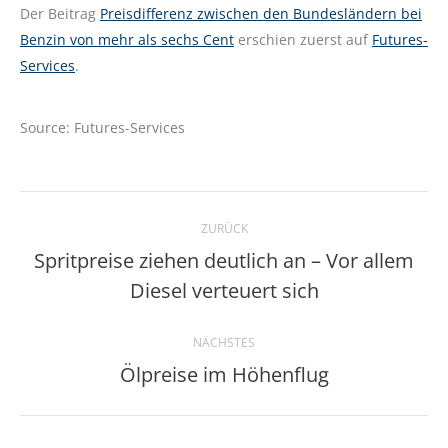
Der Beitrag
Preisdifferenz zwischen den Bundesländern bei
Benzin von mehr als sechs Cent
erschien zuerst auf
Futures-
Services
.
Source: Futures-Services
Kommentarnavigation
ZURÜCK
Spritpreise ziehen deutlich an – Vor allem
Vorheriger
Diesel verteuert sich
Beitrag:
NÄCHSTES
Ölpreise im Höhenflug
Nächster
Beitrag: