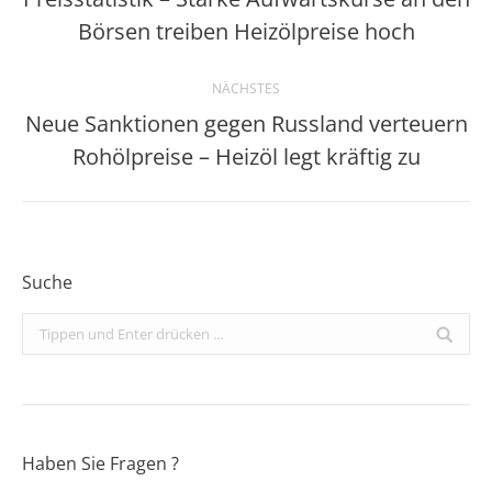
Vorheriger
Börsen treiben Heizölpreise hoch
Beitrag:
NÄCHSTES
Neue Sanktionen gegen Russland verteuern
Nächster
Rohölpreise – Heizöl legt kräftig zu
Beitrag:
Suche
Search:
Haben Sie Fragen ?