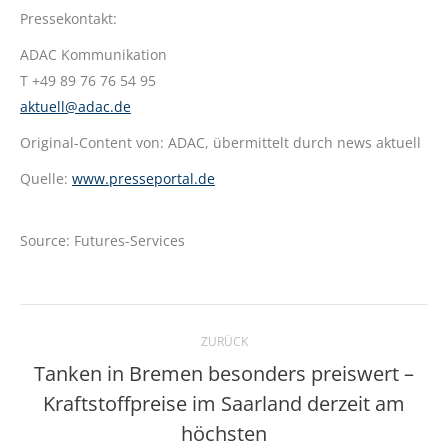
Pressekontakt:
ADAC Kommunikation
T +49 89 76 76 54 95
aktuell@adac.de
Original-Content von: ADAC, übermittelt durch news aktuell
Quelle:
www.presseportal.de
Source: Futures-Services
Kommentarnavigation
ZURÜCK
Tanken in Bremen besonders preiswert –
Kraftstoffpreise im Saarland derzeit am
Vorheriger
Beitrag:
höchsten