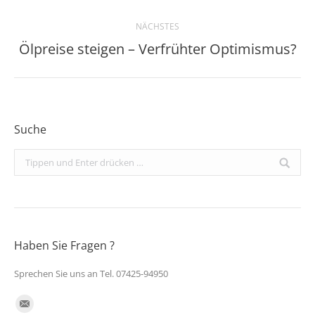
NÄCHSTES
Ölpreise steigen – Verfrühter Optimismus?
Nächster
Beitrag:
Suche
Search:
Haben Sie Fragen ?
Sprechen Sie uns an Tel. 07425-94950
Finden Sie uns auf:
E-