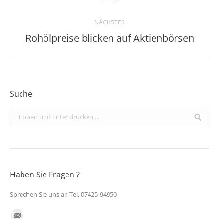
NÄCHSTES
Rohölpreise blicken auf Aktienbörsen
Nächster
Beitrag:
Suche
Search:
Haben Sie Fragen ?
Sprechen Sie uns an Tel. 07425-94950
Finden Sie uns auf: