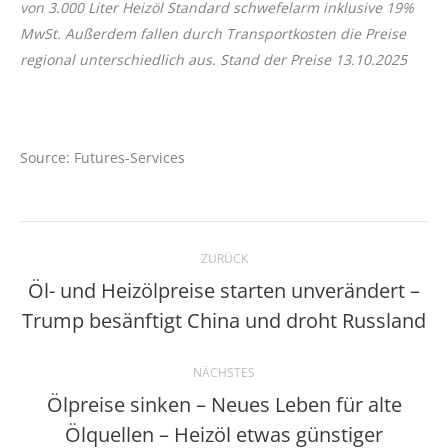
von 3.000 Liter Heizöl Standard schwefelarm inklusive 19%
MwSt. Außerdem fallen durch Transportkosten die Preise
regional unterschiedlich aus. Stand der Preise 13.10.2025
Source: Futures-Services
Kommentarnavigation
ZURÜCK
Öl- und Heizölpreise starten unverändert –
Vorheriger
Trump besänftigt China und droht Russland
Beitrag:
NÄCHSTES
Ölpreise sinken – Neues Leben für alte
Nächster
Ölquellen – Heizöl etwas günstiger
Beitrag: