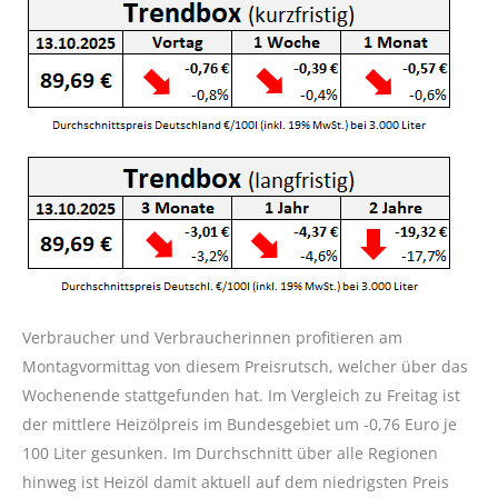
Verbraucher und Verbraucherinnen profitieren am
Montagvormittag von diesem Preisrutsch, welcher über das
Wochenende stattgefunden hat. Im Vergleich zu Freitag ist
der mittlere Heizölpreis im Bundesgebiet um -0,76 Euro je
100 Liter gesunken. Im Durchschnitt über alle Regionen
hinweg ist Heizöl damit aktuell auf dem niedrigsten Preis