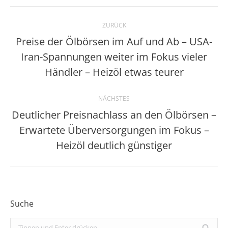
Kommentarnavigation
ZURÜCK
Preise der Ölbörsen im Auf und Ab – USA-
Iran-Spannungen weiter im Fokus vieler
Vorheriger
Beitrag:
Händler – Heizöl etwas teurer
NÄCHSTES
Deutlicher Preisnachlass an den Ölbörsen –
Erwartete Überversorgungen im Fokus –
Nächster
Beitrag:
Heizöl deutlich günstiger
Suche
Search: