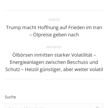
Kommentarnavigation
ZURÜCK
Trump macht Hoffnung auf Frieden im Iran
Vorheriger
– Ölpreise geben nach
Beitrag:
NÄCHSTES
Ölbörsen inmitten starker Volatilität –
Energieanlagen zwischen Beschuss und
Nächster
Beitrag:
Schutz – Heizöl günstiger, aber weiter volatil
Suche
Search: