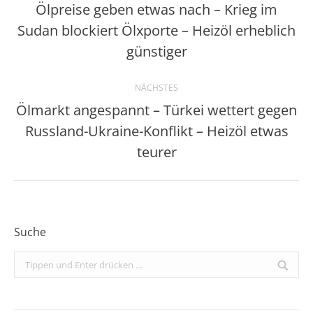
Ölpreise geben etwas nach – Krieg im
Sudan blockiert Ölxporte – Heizöl erheblich
Vorheriger
Beitrag:
günstiger
NÄCHSTES
Ölmarkt angespannt – Türkei wettert gegen
Russland-Ukraine-Konflikt – Heizöl etwas
Nächster
Beitrag:
teurer
Suche
Search: