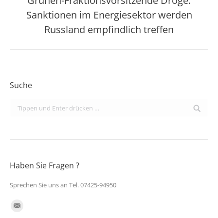
Grünen-Fraktionsvorsitzende Dröge:
Sanktionen im Energiesektor werden
Nächster
Beitrag:
Russland empfindlich treffen
Suche
Search:
Haben Sie Fragen ?
Sprechen Sie uns an Tel. 07425-94950
Finden Sie uns auf:
E-