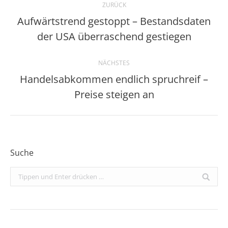
ZURÜCK
Aufwärtstrend gestoppt – Bestandsdaten
Vorheriger
der USA überraschend gestiegen
Beitrag:
NÄCHSTES
Handelsabkommen endlich spruchreif –
Nächster
Preise steigen an
Beitrag:
Suche
Search: