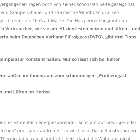
vergangenen Tagen noch von seiner schönsten Seite gezeigt hat,
it ein. Graupelschauer und stürmische Windböen drücken
rgisch unter die 10-Grad-Marke. Die Heizperiode beginnt nun
h Verbraucher, wie sie am effizientesten heizen und lüften – un
rte beim Deutschen Verband Flüssiggas (DVFG), gibt drei Tipps
.
mperatur konstant halten. Nur so lässt sich bei kalten
uft von außen im Innenraum zum schimmeligen „Problemgast“
en und Lüften im Herbst.
 Denn es ist deutlich energiesparender, konstant auf niedriger oder
aufdrehen“ und „ganz abdrehen“ zu wechseln. Das gilt insbesondere
Thermostat maximal aufdreht, heizt damit die Wohnung nicht