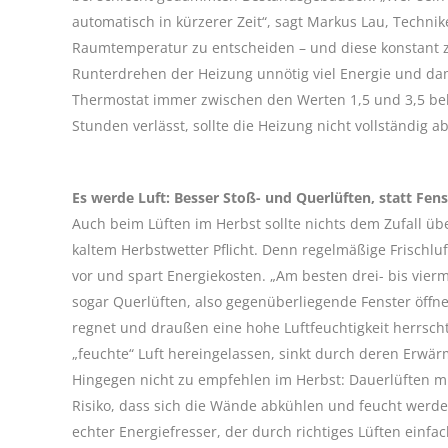
automatisch in kürzerer Zeit“, sagt Markus Lau, Technikex
Raumtemperatur zu entscheiden – und diese konstant zu
Runterdrehen der Heizung unnötig viel Energie und da
Thermostat immer zwischen den Werten 1,5 und 3,5 bela
Stunden verlässt, sollte die Heizung nicht vollständig
Es werde Luft: Besser Stoß- und Querlüften, statt Fens
Auch beim Lüften im Herbst sollte nichts dem Zufall übe
kaltem Herbstwetter Pflicht. Denn regelmäßige Frischl
vor und spart Energiekosten. „Am besten drei- bis vier
sogar Querlüften, also gegenüberliegende Fenster öffne
regnet und draußen eine hohe Luftfeuchtigkeit herrscht 
„feuchte“ Luft hereingelassen, sinkt durch deren Erwä
Hingegen nicht zu empfehlen im Herbst: Dauerlüften mi
Risiko, dass sich die Wände abkühlen und feucht werd
echter Energiefresser, der durch richtiges Lüften einf