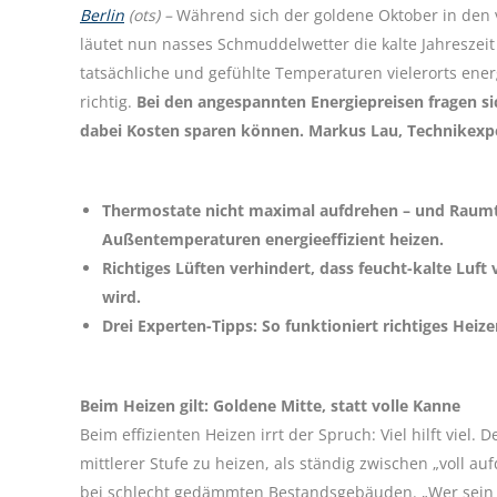
Berlin
(ots) –
Während sich der goldene Oktober in den 
läutet nun nasses Schmuddelwetter die kalte Jahresze
tatsächliche und gefühlte Temperaturen vielerorts ene
richtig.
Bei den angespannten Energiepreisen fragen sic
dabei Kosten sparen können. Markus Lau, Technikexpe
Thermostate nicht maximal aufdrehen – und Raumte
Außentemperaturen energieeffizient heizen.
Richtiges Lüften verhindert, dass feucht-kalte L
wird.
Drei Experten-Tipps: So funktioniert richtiges Heiz
Beim Heizen gilt: Goldene Mitte, statt volle Kanne
Beim effizienten Heizen irrt der Spruch: Viel hilft viel.
mittlerer Stufe zu heizen, als ständig zwischen „voll 
bei schlecht gedämmten Bestandsgebäuden. „Wer sein 