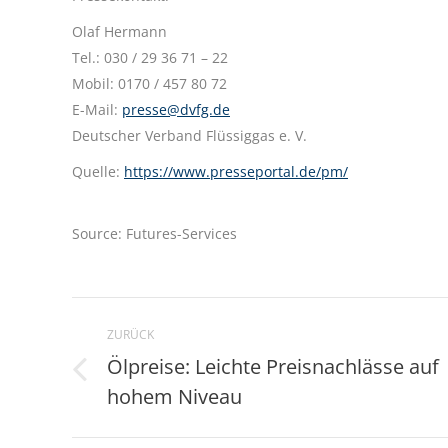
Olaf Hermann
Tel.: 030 / 29 36 71 – 22
Mobil: 0170 / 457 80 72
E-Mail:
presse@dvfg.de
Deutscher Verband Flüssiggas e. V.
Quelle:
https://www.presseportal.de/pm/
Source: Futures-Services
Kommentarnavigation
ZURÜCK
Ölpreise: Leichte Preisnachlässe auf
Vorheriger
hohem Niveau
Beitrag: