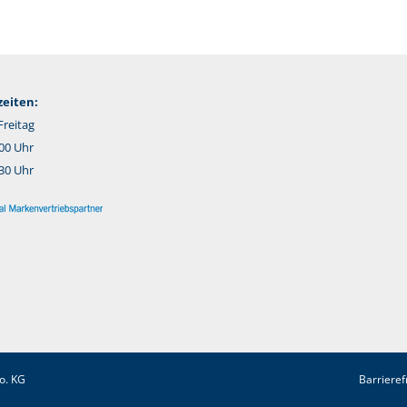
eiten:
reitag
:00 Uhr
:30 Uhr
o. KG
Barrieref