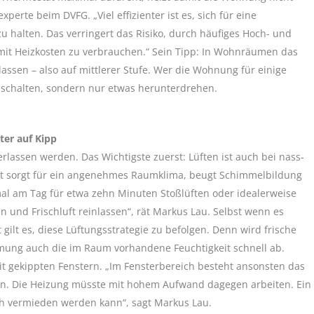
perte beim DVFG. „Viel effizienter ist es, sich für eine
 halten. Das verringert das Risiko, durch häufiges Hoch- und
mit Heizkosten zu verbrauchen.“ Sein Tipp: In Wohnräumen das
ssen – also auf mittlerer Stufe. Wer die Wohnung für einige
 abschalten, sondern nur etwas herunterdrehen.
ter auf Kipp
rlassen werden. Das Wichtigste zuerst: Lüften ist auch bei nass-
uft sorgt für ein angenehmes Raumklima, beugt Schimmelbildung
mal am Tag für etwa zehn Minuten Stoßlüften oder idealerweise
n und Frischluft reinlassen“, rät Markus Lau. Selbst wenn es
gilt es, diese Lüftungsstrategie zu befolgen. Denn wird frische
rmung auch die im Raum vorhandene Feuchtigkeit schnell ab.
t gekippten Fenstern. „Im Fensterbereich besteht ansonsten das
en. Die Heizung müsste mit hohem Aufwand dagegen arbeiten. Ein
ach vermieden werden kann“, sagt Markus Lau.