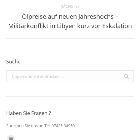
NÄCHSTES
Ölpreise auf neuen Jahreshochs –
Nächster
Militärkonflikt in Libyen kurz vor Eskalation
Beitrag:
Suche
Search:
Haben Sie Fragen ?
Sprechen Sie uns an Tel. 07425-94950
Finden Sie uns auf: