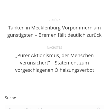
Kommentarnavigation
ZURÜCK
Tanken in Mecklenburg-Vorpommern am
Vorheriger
günstigsten – Bremen fällt deutlich zurück
Beitrag:
NÄCHSTES
„Purer Aktionismus, der Menschen
verunsichert“ – Statement zum
Nächster
Beitrag:
vorgeschlagenen Ölheizungsverbot
Suche
Search: