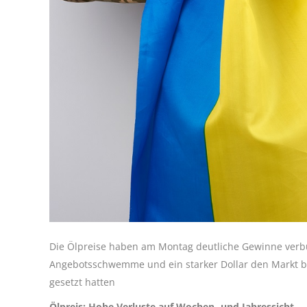
Die Ölpreise haben am Montag deutliche Gewinne verb
Angebotsschwemme und ein starker Dollar den Markt bel
gesetzt hatten
Ölpreis: Hohe Verluste auf Wochen- und Jahressicht