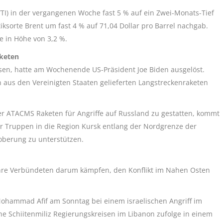
TI) in der vergangenen Woche fast 5 % auf ein Zwei-Monats-Tief
tiksorte Brent um fast 4 % auf 71,04 Dollar pro Barrel nachgab.
 in Höhe von 3,2 %.
aketen
sen, hatte am Wochenende US-Präsident Joe Biden ausgelöst.
n aus den Vereinigten Staaten gelieferten Langstreckenraketen
er ATACMS Raketen für Angriffe auf Russland zu gestatten, kommt
 Truppen in die Region Kursk entlang der Nordgrenze der
oberung zu unterstützen.
 ihre Verbündeten darum kämpfen, den Konflikt im Nahen Osten
Mohammad Afif am Sonntag bei einem israelischen Angriff im
che Schiitenmiliz Regierungskreisen im Libanon zufolge in einem