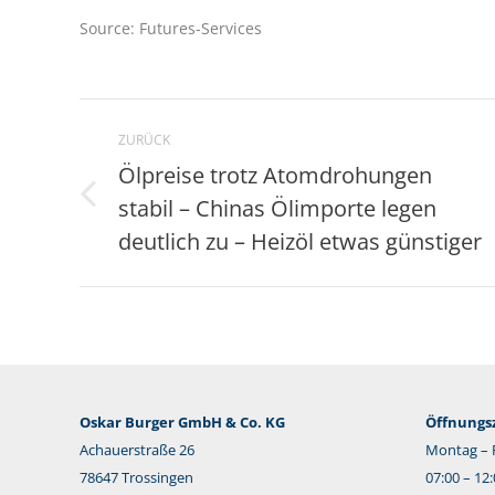
Source: Futures-Services
Kommentarnavigation
ZURÜCK
Ölpreise trotz Atomdrohungen
stabil – Chinas Ölimporte legen
Vorheriger
Beitrag:
deutlich zu – Heizöl etwas günstiger
Oskar Burger GmbH & Co. KG
Öffnungsz
Achauerstraße 26
Montag – F
78647 Trossingen
07:00 – 12