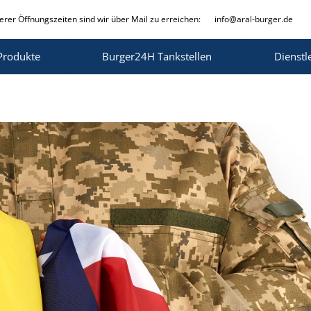
rer Öffnungszeiten sind wir über Mail zu erreichen:
info@aral-burger.de
Produkte
Burger24H Tankstellen
Dienstl