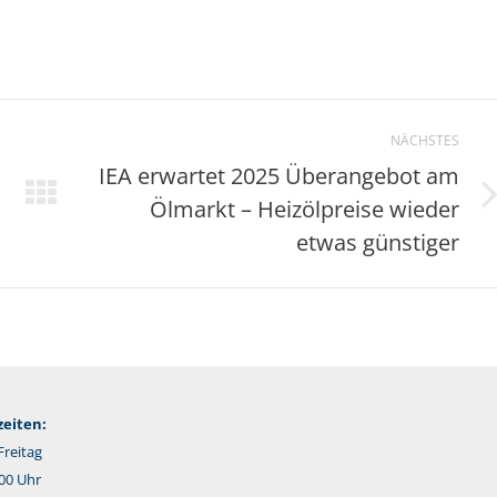
NÄCHSTES
IEA erwartet 2025 Überangebot am
Ölmarkt – Heizölpreise wieder
Nächster
Beitrag:
etwas günstiger
eiten:
reitag
:00 Uhr