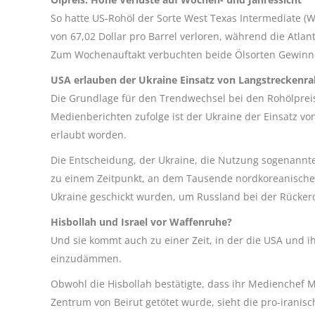
So hatte US-Rohöl der Sorte West Texas Intermediate (W
von 67,02 Dollar pro Barrel verloren, während die Atlan
Zum Wochenauftakt verbuchten beide Ölsorten Gewinne
USA erlauben der Ukraine Einsatz von Langstreckenr
Die Grundlage für den Trendwechsel bei den Rohölprei
Medienberichten zufolge ist der Ukraine der Einsatz vo
erlaubt worden.
Die Entscheidung, der Ukraine, die Nutzung sogenannt
zu einem Zeitpunkt, an dem Tausende nordkoreanischer
Ukraine geschickt wurden, um Russland bei der Rücker
Hisbollah und Israel vor Waffenruhe?
Und sie kommt auch zu einer Zeit, in der die USA und
einzudämmen.
Obwohl die Hisbollah bestätigte, dass ihr Medienchef 
Zentrum von Beirut getötet wurde, sieht die pro-iranis