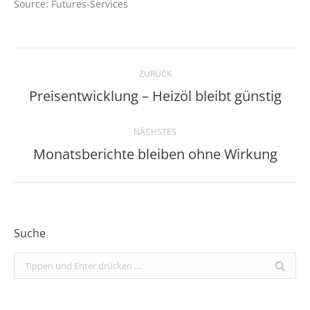
Source: Futures-Services
Kommentarnavigation
ZURÜCK
Preisentwicklung – Heizöl bleibt günstig
Vorheriger
Beitrag:
NÄCHSTES
Monatsberichte bleiben ohne Wirkung
Nächster
Beitrag:
Suche
Search: