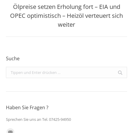
Ölpreise setzen Erholung fort – EIA und
OPEC optimistisch – Heizöl verteuert sich
Nächster
Beitrag:
weiter
Suche
Search:
Haben Sie Fragen ?
Sprechen Sie uns an Tel. 07425-94950
Finden Sie uns auf: