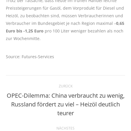
Trotz der Tatsache, dass heute im frühen Handel leichte
Preissteigerungen für Gasöl, dem Vorprodukt für Diesel und
Heizöl, zu beobachten sind, müssen Verbraucherinnen und
Verbraucher im Bundesgebiet je nach Region maximal –
0,65
Euro bis -1,25 Euro
pro 100 Liter weniger bezahlen als noch
zur Wochenmitte.
Source: Futures-Services
Kommentarnavigation
ZURÜCK
OPEC-Dilemma: China verbraucht zu wenig,
Russland fördert zu viel – Heizöl deutlich
Vorheriger
Beitrag:
teurer
NÄCHSTES