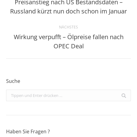
Preisanstieg nach US Bestandsdaten –
Vorheriger
Russland kürzt nun doch schon im Januar
Beitrag:
NÄCHSTES
Wirkung verpufft – Ölpreise fallen nach
Nächster
OPEC Deal
Beitrag:
Suche
Search:
Haben Sie Fragen ?