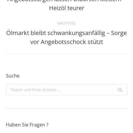
Vorheriger
Heizöl teurer
Beitrag:
NÄCHSTES
Ölmarkt bleibt schwankungsanfällig – Sorge
Nächster
vor Angebotsschock stützt
Beitrag:
Suche
Search:
Haben Sie Fragen ?