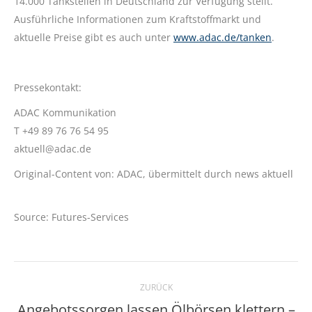
14.000 Tankstellen in Deutschland zur Verfügung stellt.
Ausführliche Informationen zum Kraftstoffmarkt und
aktuelle Preise gibt es auch unter
www.adac.de/tanken
.
Pressekontakt:
ADAC Kommunikation
T +49 89 76 76 54 95
aktuell@adac.de
Original-Content von: ADAC, übermittelt durch news aktuell
Source: Futures-Services
Kommentarnavigation
ZURÜCK
Angebotssorgen lassen Ölbörsen klettern –