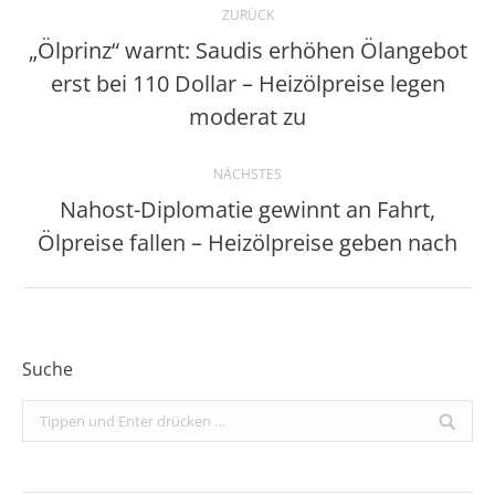
ZURÜCK
„Ölprinz“ warnt: Saudis erhöhen Ölangebot
erst bei 110 Dollar – Heizölpreise legen
Vorheriger
Beitrag:
moderat zu
NÄCHSTES
Nahost-Diplomatie gewinnt an Fahrt,
Nächster
Ölpreise fallen – Heizölpreise geben nach
Beitrag:
Suche
Search: