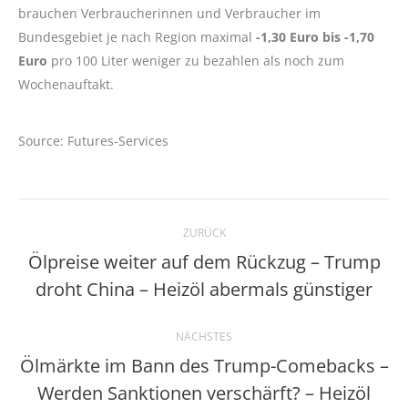
brauchen Verbraucherinnen und Verbraucher im
Bundesgebiet je nach Region maximal
-1,30 Euro bis -1,70
Euro
pro 100 Liter weniger zu bezahlen als noch zum
Wochenauftakt.
Source: Futures-Services
Kommentarnavigation
ZURÜCK
Ölpreise weiter auf dem Rückzug – Trump
Vorheriger
droht China – Heizöl abermals günstiger
Beitrag:
NÄCHSTES
Ölmärkte im Bann des Trump-Comebacks –
Werden Sanktionen verschärft? – Heizöl
Nächster