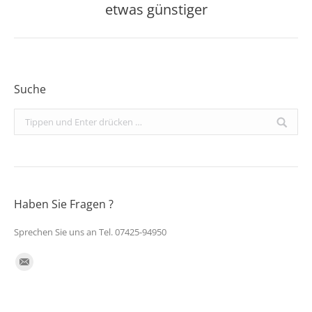
Beitrag:
etwas günstiger
Suche
Search:
Haben Sie Fragen ?
Sprechen Sie uns an Tel. 07425-94950
Finden Sie uns auf:
E-
Mail