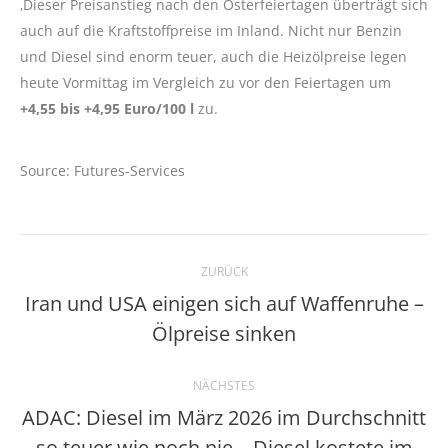
‚Dieser Preisanstieg nach den Osterfeiertagen überträgt sich
auch auf die Kraftstoffpreise im Inland. Nicht nur Benzin
und Diesel sind enorm teuer, auch die Heizölpreise legen
heute Vormittag im Vergleich zu vor den Feiertagen um
+4,55 bis +4,95 Euro/100 l
zu.
Source: Futures-Services
Kommentarnavigation
ZURÜCK
Iran und USA einigen sich auf Waffenruhe –
Vorheriger
Ölpreise sinken
Beitrag:
NÄCHSTES
ADAC: Diesel im März 2026 im Durchschnitt
so teuer wie noch nie – Diesel kostete im