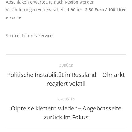
Abschlägen erwartet. Je nach Region werden
Veränderungen von zwischen
-1,90 bis -2,50 Euro / 100 Liter
erwartet
Source: Futures-Services
Kommentarnavigation
ZURÜCK
Politische Instabilität in Russland – Ölmarkt
Vorheriger
reagiert volatil
Beitrag:
NÄCHSTES
Ölpreise klettern wieder – Angebotsseite
Nächster
zurück im Fokus
Beitrag: