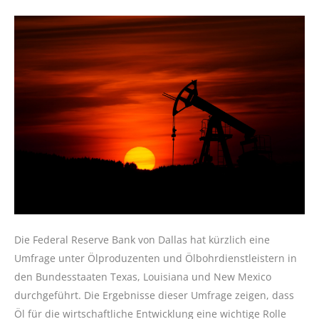
Die Federal Reserve Bank von Dallas hat kürzlich eine
Umfrage unter Ölproduzenten und Ölbohrdienstleistern in
den Bundesstaaten Texas, Louisiana und New Mexico
durchgeführt. Die Ergebnisse dieser Umfrage zeigen, dass
Öl für die wirtschaftliche Entwicklung eine wichtige Rolle