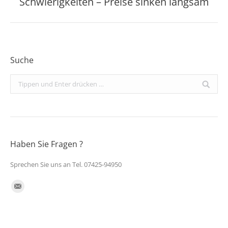
Schwierigkeiten – Preise sinken langsam
Beitrag:
Suche
Search:
Haben Sie Fragen ?
Sprechen Sie uns an Tel. 07425-94950
Finden Sie uns auf:
E-
Mail