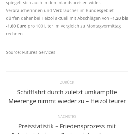
spiegelt sich auch in den Inlandspreisen wider.
Verbraucherinnen und Verbraucher im Bundesgebiet
dürfen daher bei Heizöl aktuell mit Abschlägen von –
1,20 bis
-1,80 Euro
pro 100 Liter im Vergleich zu Montagvormittag
rechnen.
Source: Futures-Services
Kommentarnavigation
ZURÜCK
Schifffahrt durch zuletzt umkämpfte
Vorheriger
Meerenge nimmt wieder zu – Heizöl teurer
Beitrag:
NÄCHSTES
Preisstatistik – Friedensprozess mit
Nächster