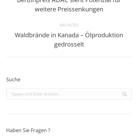
Beitrag:
weitere Preissenkungen
NÄCHSTES
Waldbrände in Kanada – Ölproduktion
Nächster
gedrosselt
Beitrag:
Suche
Search:
Haben Sie Fragen ?