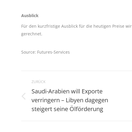
Ausblick
Für den kurzfristige Ausblick für die heutigen Preise wi
gerechnet.
Source: Futures-Services
Kommentarnavigation
ZURÜCK
Saudi-Arabien will Exporte
verringern – Libyen dagegen
Vorheriger
Beitrag:
steigert seine Ölförderung