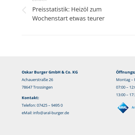
Preisstatistik: Heizöl zum
Vorheriger
Wochenstart etwas teurer
Beitrag:
Oskar Burger GmbH & Co. KG
Öffnungsz
Achauerstraße 26
Montag – F
78647 Trossingen
07:00 – 12
13:00 – 17
Kontakt:
Telefon: 07425 – 9495 0
eMail:
info@aral-burger.de