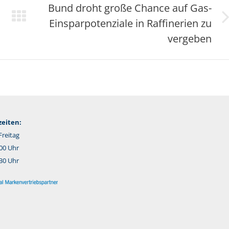
Bund droht große Chance auf Gas-
Einsparpotenziale in Raffinerien zu
Nächster
Beitrag:
vergeben
eiten:
reitag
:00 Uhr
:30 Uhr