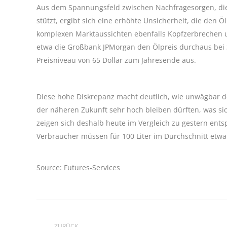
Aus dem Spannungsfeld zwischen Nachfragesorgen, die 
stützt, ergibt sich eine erhöhte Unsicherheit, die den Öl
komplexen Marktaussichten ebenfalls Kopfzerbrechen 
etwa die Großbank JPMorgan den Ölpreis durchaus bei 3
Preisniveau von 65 Dollar zum Jahresende aus.
Diese hohe Diskrepanz macht deutlich, wie unwägbar der
der näheren Zukunft sehr hoch bleiben dürften, was sic
zeigen sich deshalb heute im Vergleich zu gestern en
Verbraucher müssen für 100 Liter im Durchschnitt etw
Source: Futures-Services
Kommentarnavigation
ZURÜCK