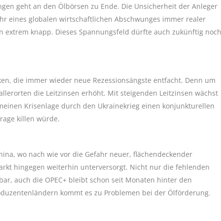
en geht an den Ölbörsen zu Ende. Die Unsicherheit der Anleger
ahr eines globalen wirtschaftlichen Abschwunges immer realer
in extrem knapp. Dieses Spannungsfeld dürfte auch zukünftig noc
banken, die immer wieder neue Rezessionsängste entfacht. Denn um
llerorten die Leitzinsen erhöht. Mit steigenden Leitzinsen wächst
emeinen Krisenlage durch den Ukrainekrieg einen konjunkturellen
rage killen würde.
ina, wo nach wie vor die Gefahr neuer, flächendeckender
arkt hingegen weiterhin unterversorgt. Nicht nur die fehlenden
r, auch die OPEC+ bleibt schon seit Monaten hinter den
oduzentenländern kommt es zu Problemen bei der Ölförderung.