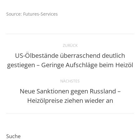
Source: Futures-Services
Kommentarnavigation
ZURÜCK
US-Ölbestände überraschend deutlich
Vorheriger
gestiegen – Geringe Aufschläge beim Heizöl
Beitrag:
NÄCHSTES
Neue Sanktionen gegen Russland –
Nächster
Heizölpreise ziehen wieder an
Beitrag:
Suche