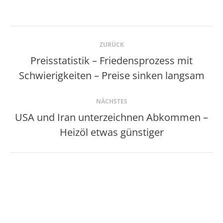
Kommentarnavigation
ZURÜCK
Preisstatistik – Friedensprozess mit
Vorheriger
Schwierigkeiten – Preise sinken langsam
Beitrag:
NÄCHSTES
USA und Iran unterzeichnen Abkommen –
Nächster
Heizöl etwas günstiger
Beitrag: