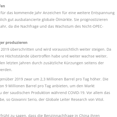
fen
ht für das kommende Jahr Anzeichen für eine weitere Entspannung
lich gut ausbalancierte globale Ölmärkte. Sie prognostizieren
Jahr, da die Nachfrage und das Wachstum des Nicht-OPEC-
ger produzieren
 2019 überschritten und wird voraussichtlich weiter steigen. Da
e Höchststände übertroffen habe und weiter wachse weiter,
den letzten Jahren durch zusätzliche Kürzungen seitens der
werden.
enüber 2019 zwar um 2,3 Millionen Barrel pro Tag höher. Die
von 9 Millionen Barrel pro Tag anbieten, um den Markt
au der saudischen Produktion während COVID-19. Vor allem das
e, so Giovanni Serio, der Globale Leiter Research von Vitol.
verfrüht zu sagen, dass die Benzinnachfrage in China ihren