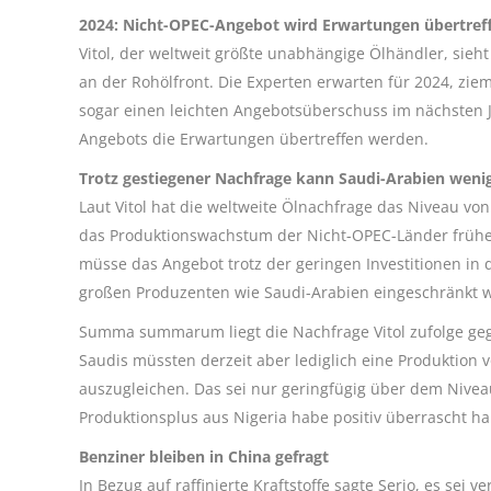
2024: Nicht-OPEC-Angebot wird Erwartungen übertref
Vitol, der weltweit größte unabhängige Ölhändler, sie
an der Rohölfront. Die Experten erwarten für 2024, ziem
sogar einen leichten Angebotsüberschuss im nächsten 
Angebots die Erwartungen übertreffen werden.
Trotz gestiegener Nachfrage kann Saudi-Arabien weni
Laut Vitol hat die weltweite Ölnachfrage das Niveau von
das Produktionswachstum der Nicht-OPEC-Länder früher
müsse das Angebot trotz der geringen Investitionen in 
großen Produzenten wie Saudi-Arabien eingeschränkt 
Summa summarum liegt die Nachfrage Vitol zufolge geg
Saudis müssten derzeit aber lediglich eine Produktion 
auszugleichen. Das sei nur geringfügig über dem Nive
Produktionsplus aus Nigeria habe positiv überrascht hab
Benziner bleiben in China gefragt
In Bezug auf raffinierte Kraftstoffe sagte Serio, es sei 