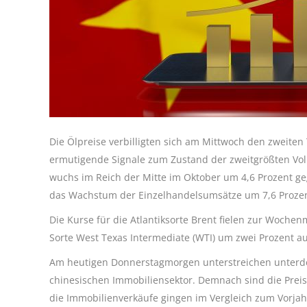
Die Ölpreise verbilligten sich am Mittwoch den zweiten
ermutigende Signale zum Zustand der zweitgrößten Volk
wuchs im Reich der Mitte im Oktober um 4,6 Prozent ge
das Wachstum der Einzelhandelsumsätze um 7,6 Prozent
Die Kurse für die Atlantiksorte Brent fielen zur Wochen
Sorte West Texas Intermediate (WTI) um zwei Prozent auf
Am heutigen Donnerstagmorgen unterstreichen unterdes
chinesischen Immobiliensektor. Demnach sind die Preis
die Immobilienverkäufe gingen im Vergleich zum Vorjah