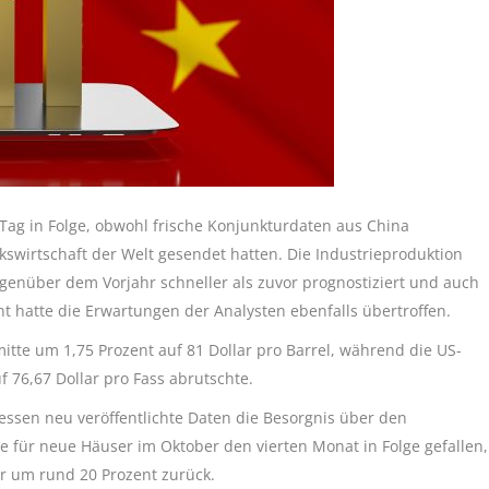
 Tag in Folge, obwohl frische Konjunkturdaten aus China
swirtschaft der Welt gesendet hatten. Die Industrieproduktion
genüber dem Vorjahr schneller als zuvor prognostiziert und auch
 hatte die Erwartungen der Analysten ebenfalls übertroffen.
mitte um 1,75 Prozent auf 81 Dollar pro Barrel, während die US-
 76,67 Dollar pro Fass abrutschte.
sen neu veröffentlichte Daten die Besorgnis über den
e für neue Häuser im Oktober den vierten Monat in Folge gefallen,
r um rund 20 Prozent zurück.