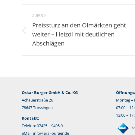
Kommentarnavigation
ZURÜCK
Preissturz an den Ölmärkten geht
weiter – Heizöl mit deutlichen
Vorheriger
Beitrag:
Abschlägen
Oskar Burger GmbH & Co. KG
Öffnungsz
Achauerstraße 26
Montag – F
78647 Trossingen
07:00 – 12
13:00 – 17
Kontakt:
Telefon: 07425 – 9495 0
eMail:
info@aral-burger.de