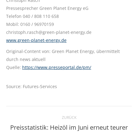
Christoph Rasch
Pressesprecher Green Planet Energy eG
Telefon 040 / 808 110 658
Mobil: 0160 / 96970159
christoph.rasch@green-planet-energy.de
www.green-planet-energy.de
Original-Content von: Green Planet Energy, übermittelt
durch news aktuell
Quelle:
https://www.presseportal.de/pm/
Source: Futures-Services
Kommentarnavigation
ZURÜCK
Preisstatistik: Heizöl im Juni erneut teurer
Vorheriger
Beitrag: