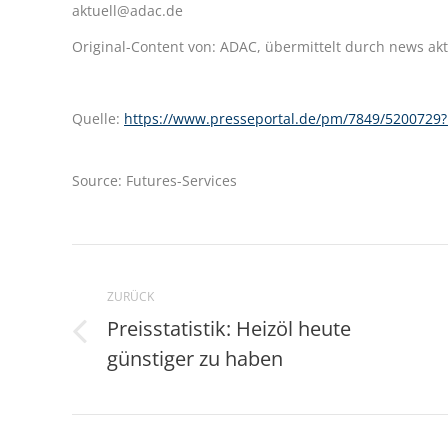
aktuell@adac.de
Original-Content von: ADAC, übermittelt durch news akt
Quelle:
https://www.presseportal.de/pm/7849/52007
Source: Futures-Services
Kommentarnavigation
ZURÜCK
Preisstatistik: Heizöl heute
Vorheriger
günstiger zu haben
Beitrag: