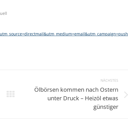
uell
29?utm_source=directmail&utm_medium=email&utm_campaign=push
NÄCHSTES
Ölbörsen kommen nach Ostern
unter Druck – Heizöl etwas
Nächster
Beitrag:
günstiger