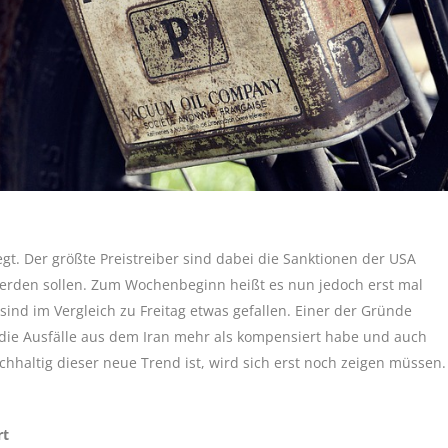
gt. Der größte Preistreiber sind dabei die Sanktionen der USA
erden sollen. Zum Wochenbeginn heißt es nun jedoch erst mal
nd im Vergleich zu Freitag etwas gefallen. Einer der Gründe
 die Ausfälle aus dem Iran mehr als kompensiert habe und auch
chhaltig dieser neue Trend ist, wird sich erst noch zeigen müssen.
rt