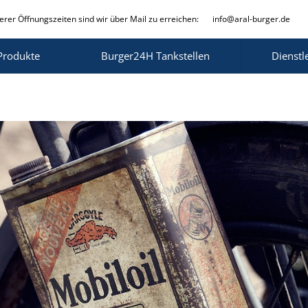
rer Öffnungszeiten sind wir über Mail zu erreichen:
info@aral-burger.de
Produkte
Burger24H Tankstellen
Dienstl