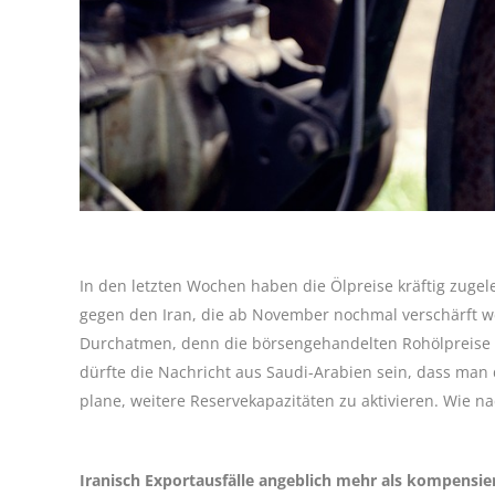
In den letzten Wochen haben die Ölpreise kräftig zugele
gegen den Iran, die ab November nochmal verschärft w
Durchatmen, denn die börsengehandelten Rohölpreise si
dürfte die Nachricht aus Saudi-Arabien sein, dass man
plane, weitere Reservekapazitäten zu aktivieren. Wie na
Iranisch Exportausfälle angeblich mehr als kompensie