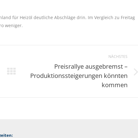
and für Heizöl deutliche Abschläge drin. Im Vergleich zu Freitag
uro weniger.
NÄCHSTES
Preisrallye ausgebremst –
Produktionssteigerungen könnten
Nächster
Beitrag:
kommen
eiten: