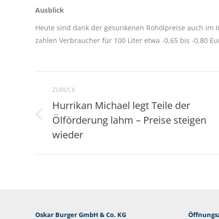
Ausblick
Heute sind dank der gesunkenen Rohölpreise auch im Inl
zahlen Verbraucher für 100 Liter etwa -0,65 bis -0,80 E
Kommentarnavigation
ZURÜCK
Hurrikan Michael legt Teile der
Ölförderung lahm – Preise steigen
Vorheriger
Beitrag:
wieder
Oskar Burger GmbH & Co. KG
Öffnungsz