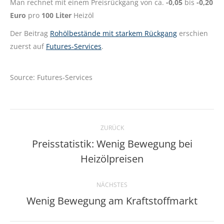
Man rechnet mit einem Preisrückgang von ca.
-0,05
bis
-0,20
Euro
pro
100 Liter
Heizöl
Der Beitrag
Rohölbestände mit starkem Rückgang
erschien
zuerst auf
Futures-Services
.
Source: Futures-Services
Kommentarnavigation
ZURÜCK
Preisstatistik: Wenig Bewegung bei
Vorheriger
Heizölpreisen
Beitrag:
NÄCHSTES
Wenig Bewegung am Kraftstoffmarkt
Nächster
Beitrag: