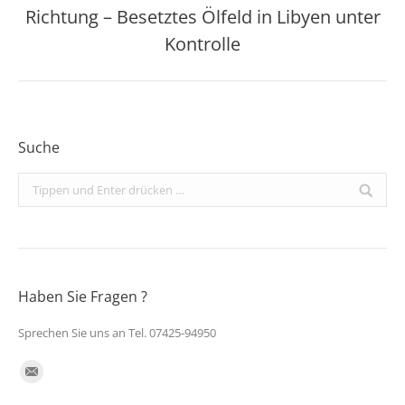
Richtung – Besetztes Ölfeld in Libyen unter
Nächster
Beitrag:
Kontrolle
Suche
Search:
Haben Sie Fragen ?
Sprechen Sie uns an Tel. 07425-94950
Finden Sie uns auf:
E-