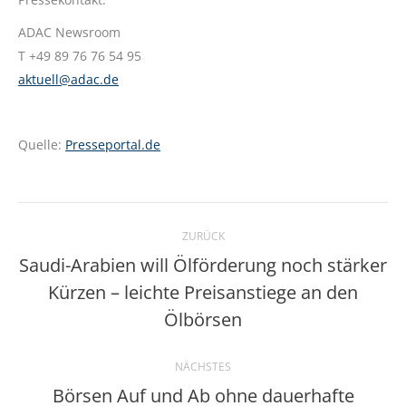
ADAC Newsroom
T +49 89 76 76 54 95
aktuell@adac.de
Quelle:
Presseportal.de
Kommentarnavigation
ZURÜCK
Saudi-Arabien will Ölförderung noch stärker
Kürzen – leichte Preisanstiege an den
Vorheriger
Beitrag:
Ölbörsen
NÄCHSTES
Börsen Auf und Ab ohne dauerhafte