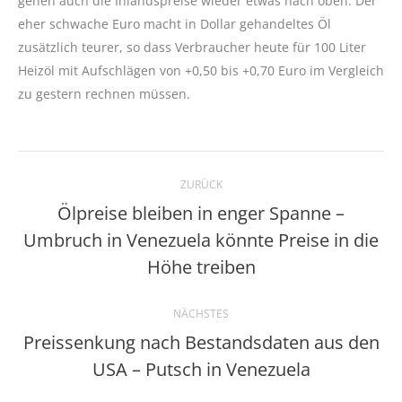
gehen auch die Inlandspreise wieder etwas nach oben. Der
eher schwache Euro macht in Dollar gehandeltes Öl
zusätzlich teurer, so dass Verbraucher heute für 100 Liter
Heizöl mit Aufschlägen von +0,50 bis +0,70 Euro im Vergleich
zu gestern rechnen müssen.
Kommentarnavigation
ZURÜCK
Ölpreise bleiben in enger Spanne –
Umbruch in Venezuela könnte Preise in die
Vorheriger
Beitrag:
Höhe treiben
NÄCHSTES
Preissenkung nach Bestandsdaten aus den
Nächster
USA – Putsch in Venezuela
Beitrag: