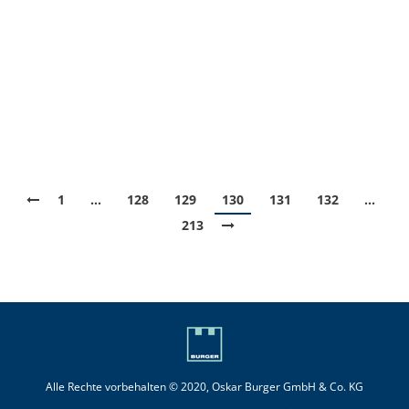
Kraftstoffpreise in Deutschland zeigt, kostet ein Liter
Super E10 im bundesweiten Mittel derzeit 1,545
Euro, das sind 0,5 Cent mehr als vor Wochenfrist.
Auch Diesel verteuerte sich seit der Vorwoche um 0,5
Cent und liegt jetzt bei einem Preis von 1,388 Euro.
Damit ist…
1
…
128
129
130
131
132
…
213
Alle Rechte vorbehalten © 2020, Oskar Burger GmbH & Co. KG