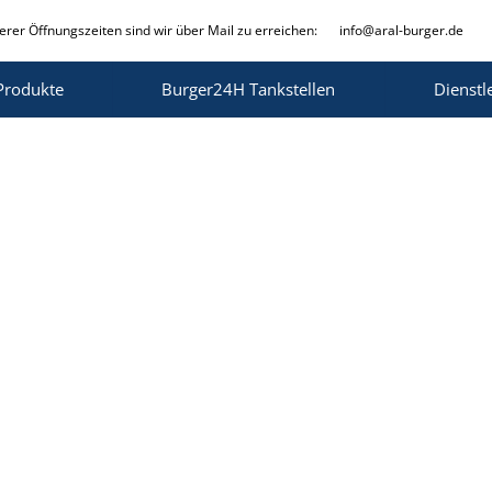
rer Öffnungszeiten sind wir über Mail zu erreichen:
info@aral-burger.de
Produkte
Burger24H Tankstellen
Dienstl