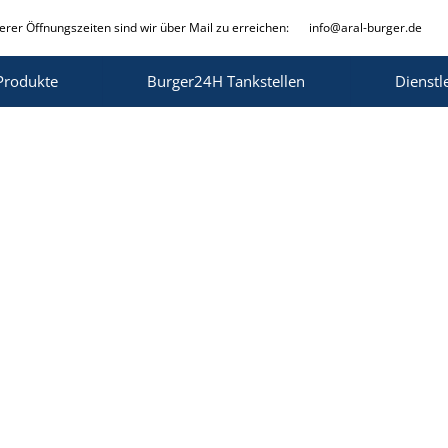
rer Öffnungszeiten sind wir über Mail zu erreichen:
info@aral-burger.de
Produkte
Burger24H Tankstellen
Dienstl