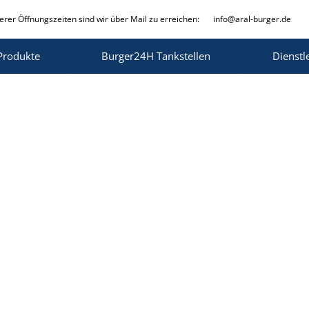
rer Öffnungszeiten sind wir über Mail zu erreichen:
info@aral-burger.de
Produkte
Burger24H Tankstellen
Dienstl