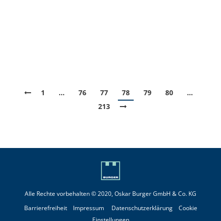
noch eine Weile länger nach oben drehen. Zu den
Fakten: Sowohl die beiden wichtigsten Ölsorten
Brent als auch West Texas Intermediate (WTI)
beendeten die letzte Woche…
1
…
76
77
78
79
80
…
213
Alle Rechte vorbehalten © 2020, Oskar Burger GmbH & Co. KG
Barrierefreiheit
Impressum
Datenschutzerklärung
Cookie
Einstellungen