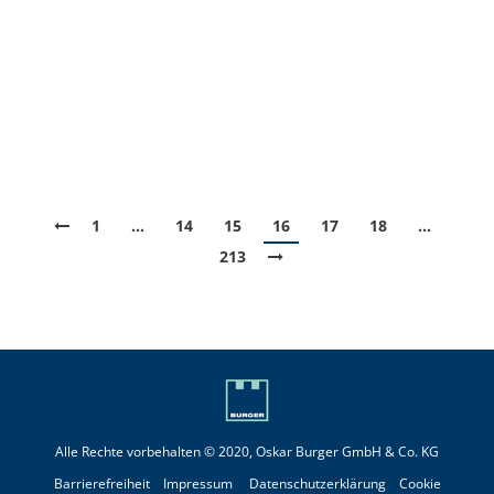
die Preise insgesamt weiterhin in enger Spanne. Die
weltpolitischen Unruhen haben dabei aktuell nur
geringfügige Auswirkungen, da im neuen Jahr
weiterhin eine globale Überversorgung mit Rohöl
erwartet wird, welche Prognosen zufolge…
1
…
14
15
16
17
18
…
213
Alle Rechte vorbehalten © 2020, Oskar Burger GmbH & Co. KG
Barrierefreiheit
Impressum
Datenschutzerklärung
Cookie