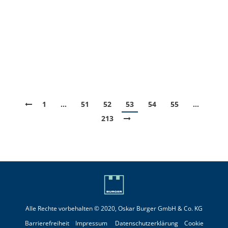
Zusammenhang mit der Energiewende. In der
neuesten Ausgabe dreht sich alles um die
Entwicklung des globalen Energiesystems bis 2050.
Das vorweggenommene Fazit: Die weltweite
Ölnachfrage soll im…
1
…
51
52
53
54
55
…
213
Alle Rechte vorbehalten © 2020, Oskar Burger GmbH & Co. KG
Barrierefreiheit
Impressum
Datenschutzerklärung
Cookie