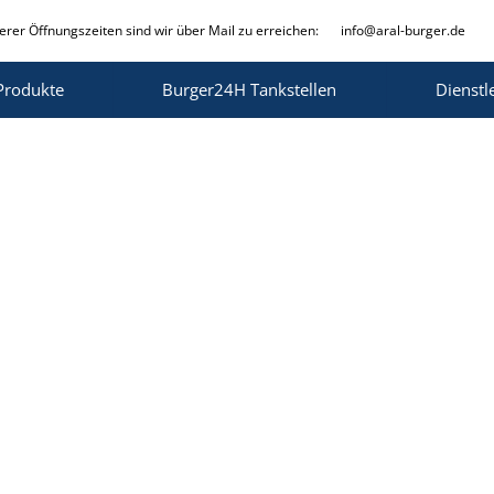
rer Öffnungszeiten sind wir über Mail zu erreichen:
info@aral-burger.de
Produkte
Burger24H Tankstellen
Dienstl