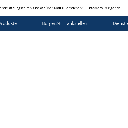
rer Öffnungszeiten sind wir über Mail zu erreichen:
info@aral-burger.de
Produkte
Burger24H Tankstellen
Dienstl