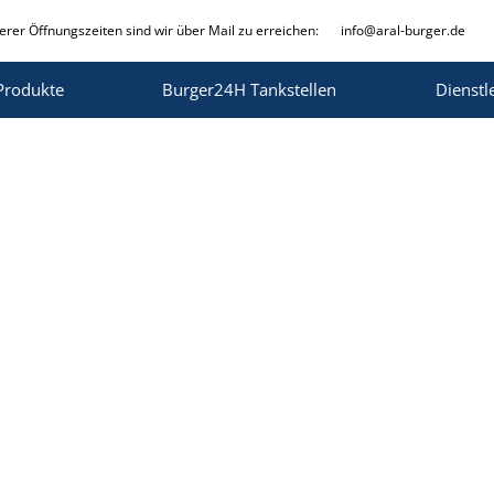
rer Öffnungszeiten sind wir über Mail zu erreichen:
info@aral-burger.de
Produkte
Burger24H Tankstellen
Dienstl